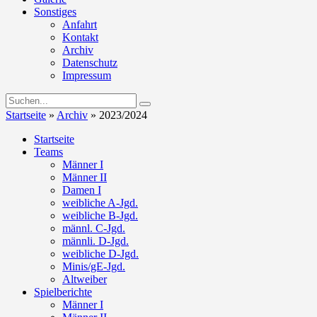
Sonstiges
Anfahrt
Kontakt
Archiv
Datenschutz
Impressum
Startseite
»
Archiv
»
2023/2024
Startseite
Teams
Männer I
Männer II
Damen I
weibliche A-Jgd.
weibliche B-Jgd.
männl. C-Jgd.
männli. D-Jgd.
weibliche D-Jgd.
Minis/gE-Jgd.
Altweiber
Spielberichte
Männer I