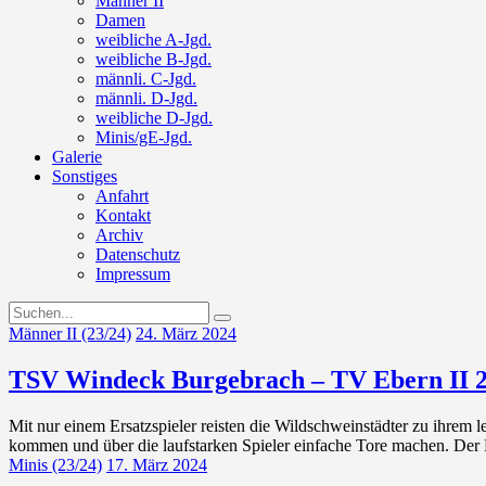
Männer II
Damen
weibliche A-Jgd.
weibliche B-Jgd.
männli. C-Jgd.
männli. D-Jgd.
weibliche D-Jgd.
Minis/gE-Jgd.
Galerie
Sonstiges
Anfahrt
Kontakt
Archiv
Datenschutz
Impressum
Männer II (23/24)
24. März 2024
TSV Windeck Burgebrach – TV Ebern II 21
Mit nur einem Ersatzspieler reisten die Wildschweinstädter zu ihrem
kommen und über die laufstarken Spieler einfache Tore machen. Der
Minis (23/24)
17. März 2024