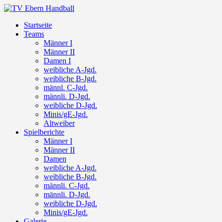
Startseite
Teams
Männer I
Männer II
Damen I
weibliche A-Jgd.
weibliche B-Jgd.
männl. C-Jgd.
männli. D-Jgd.
weibliche D-Jgd.
Minis/gE-Jgd.
Altweiber
Spielberichte
Männer I
Männer II
Damen
weibliche A-Jgd.
weibliche B-Jgd.
männli. C-Jgd.
männli. D-Jgd.
weibliche D-Jgd.
Minis/gE-Jgd.
Galerie