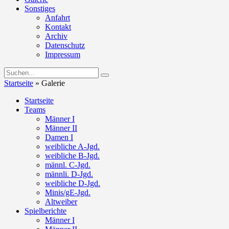
Sonstiges
Anfahrt
Kontakt
Archiv
Datenschutz
Impressum
Startseite
»
Galerie
Startseite
Teams
Männer I
Männer II
Damen I
weibliche A-Jgd.
weibliche B-Jgd.
männl. C-Jgd.
männli. D-Jgd.
weibliche D-Jgd.
Minis/gE-Jgd.
Altweiber
Spielberichte
Männer I