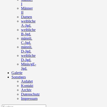
I
Männer
II
Damen
weibliche
A-Jgd.
weibliche
B-Jgd.
männli.
C-Jgd.
männli.
D-Jgd.
weibliche
D-Jgd.
Minis/gE-
Jgd.
Galerie
Sonstiges
Anfahrt
Kontakt
Archiv
Datenschutz
Impressum