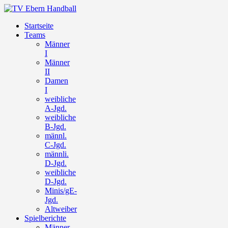
Startseite
Teams
Männer
I
Männer
II
Damen
I
weibliche
A-Jgd.
weibliche
B-Jgd.
männl.
C-Jgd.
männli.
D-Jgd.
weibliche
D-Jgd.
Minis/gE-
Jgd.
Altweiber
Spielberichte
Männer