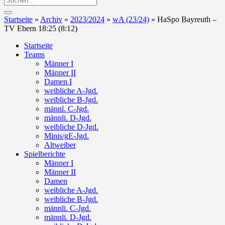
Startseite
»
Archiv
»
2023/2024
»
wA (23/24)
»
HaSpo Bayreuth –
TV Ebern 18:25 (8:12)
Startseite
Teams
Männer I
Männer II
Damen I
weibliche A-Jgd.
weibliche B-Jgd.
männl. C-Jgd.
männli. D-Jgd.
weibliche D-Jgd.
Minis/gE-Jgd.
Altweiber
Spielberichte
Männer I
Männer II
Damen
weibliche A-Jgd.
weibliche B-Jgd.
männli. C-Jgd.
männli. D-Jgd.