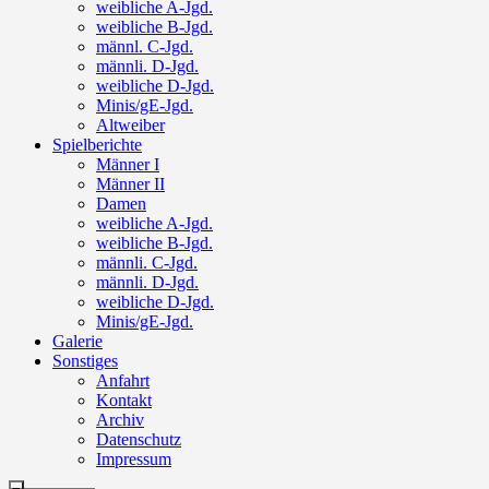
weibliche A-Jgd.
weibliche B-Jgd.
männl. C-Jgd.
männli. D-Jgd.
weibliche D-Jgd.
Minis/gE-Jgd.
Altweiber
Spielberichte
Männer I
Männer II
Damen
weibliche A-Jgd.
weibliche B-Jgd.
männli. C-Jgd.
männli. D-Jgd.
weibliche D-Jgd.
Minis/gE-Jgd.
Galerie
Sonstiges
Anfahrt
Kontakt
Archiv
Datenschutz
Impressum