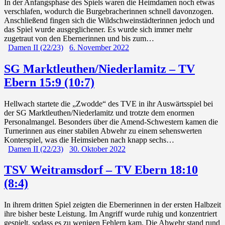
In der Anfangsphase des Spiels waren die Heimdamen noch etwas
verschlafen, wodurch die Burgebracherinnen schnell davonzogen.
Anschließend fingen sich die Wildschweinstädterinnen jedoch und
das Spiel wurde ausgeglichener. Es wurde sich immer mehr
zugetraut von den Ebernerinnen und bis zum…
Damen II (22/23)
6. November 2022
SG Marktleuthen/Niederlamitz – TV
Ebern 15:9 (10:7)
Hellwach startete die „Zwodde“ des TVE in ihr Auswärtsspiel bei
der SG Marktleuthen/Niederlamitz und trotzte dem enormen
Personalmangel. Besonders über die Amend-Schwestern kamen die
Turnerinnen aus einer stabilen Abwehr zu einem sehenswerten
Konterspiel, was die Heimsieben nach knapp sechs…
Damen II (22/23)
30. Oktober 2022
TSV Weitramsdorf – TV Ebern 18:10
(8:4)
In ihrem dritten Spiel zeigten die Ebernerinnen in der ersten Halbzeit
ihre bisher beste Leistung. Im Angriff wurde ruhig und konzentriert
gespielt, sodass es zu wenigen Fehlern kam. Die Abwehr stand rund