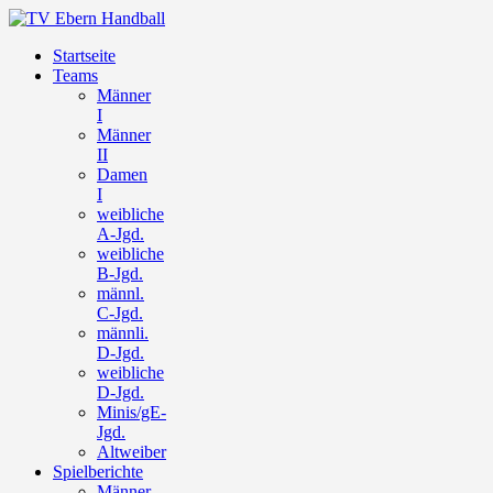
Startseite
Teams
Männer
I
Männer
II
Damen
I
weibliche
A-Jgd.
weibliche
B-Jgd.
männl.
C-Jgd.
männli.
D-Jgd.
weibliche
D-Jgd.
Minis/gE-
Jgd.
Altweiber
Spielberichte
Männer