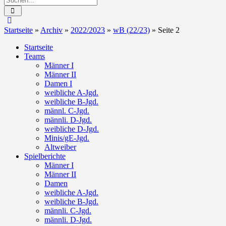
Startseite
»
Archiv
»
2022/2023
»
wB (22/23)
»
Seite 2
Startseite
Teams
Männer I
Männer II
Damen I
weibliche A-Jgd.
weibliche B-Jgd.
männl. C-Jgd.
männli. D-Jgd.
weibliche D-Jgd.
Minis/gE-Jgd.
Altweiber
Spielberichte
Männer I
Männer II
Damen
weibliche A-Jgd.
weibliche B-Jgd.
männli. C-Jgd.
männli. D-Jgd.