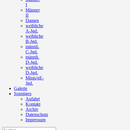
I
Männer
II
Damen
weibliche
A-Jgd.
weibliche
B-Jgd.
männli.
C-Jgd.
männli.
D-Jgd.
weibliche
D-Jgd.
Minis/gE-
Jgd.
Galerie
Sonstiges
Anfahrt
Kontakt
Archiv
Datenschutz
Impressum