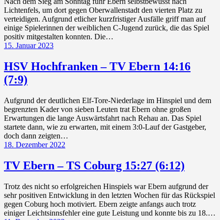
Nach dem Sieg am Sonntag fuhr Ebern selbstbewusst nach
Lichtenfels, um dort gegen Oberwallenstadt den vierten Platz zu
verteidigen. Aufgrund etlicher kurzfristiger Ausfälle griff man auf
einige Spielerinnen der weiblichen C-Jugend zurück, die das Spiel
positiv mitgestalten konnten. Die…
15. Januar 2023
HSV Hochfranken – TV Ebern 14:16
(7:9)
Aufgrund der deutlichen Elf-Tore-Niederlage im Hinspiel und dem
begrenzten Kader von sieben Leuten trat Ebern ohne großen
Erwartungen die lange Auswärtsfahrt nach Rehau an. Das Spiel
startete dann, wie zu erwarten, mit einem 3:0-Lauf der Gastgeber,
doch dann zeigten…
18. Dezember 2022
TV Ebern – TS Coburg 15:27 (6:12)
Trotz des nicht so erfolgreichen Hinspiels war Ebern aufgrund der
sehr positiven Entwicklung in den letzten Wochen für das Rückspiel
gegen Coburg hoch motiviert. Ebern zeigte anfangs auch trotz
einiger Leichtsinnsfehler eine gute Leistung und konnte bis zu 18.…