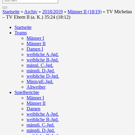
Startseite
»
Archiv
»
2018/2019
»
Männer II (18/19)
»
TV Michelau
– TV Ebern II (a. K.) 35:24 (18:12)
Startseite
Teams
Männer I
Männer II
Damen I
weibliche A-Jgd.
weibliche B-Jgd.
männl. C-Jgd.
männli. D-Jgd.
weibliche D-Jgd.
Minis/gE-Jgd.
Altweiber
Spielberichte
Männer I
Männer II
Damen
weibliche A-Jgd.
weibliche B-Jgd.
männli. C-Jgd.
männli. D-Jgd.