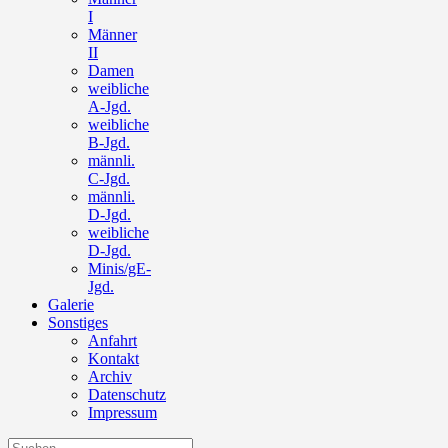
I
Männer
II
Damen
weibliche
A-Jgd.
weibliche
B-Jgd.
männli.
C-Jgd.
männli.
D-Jgd.
weibliche
D-Jgd.
Minis/gE-
Jgd.
Galerie
Sonstiges
Anfahrt
Kontakt
Archiv
Datenschutz
Impressum