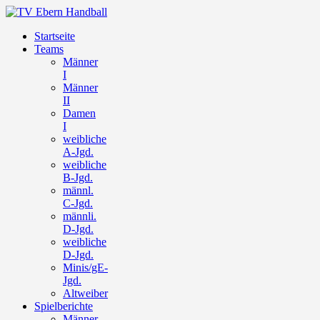
Startseite
Teams
Männer
I
Männer
II
Damen
I
weibliche
A-Jgd.
weibliche
B-Jgd.
männl.
C-Jgd.
männli.
D-Jgd.
weibliche
D-Jgd.
Minis/gE-
Jgd.
Altweiber
Spielberichte
Männer