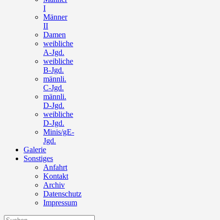
I
Männer
II
Damen
weibliche
A-Jgd.
weibliche
B-Jgd.
männli.
C-Jgd.
männli.
D-Jgd.
weibliche
D-Jgd.
Minis/gE-
Jgd.
Galerie
Sonstiges
Anfahrt
Kontakt
Archiv
Datenschutz
Impressum