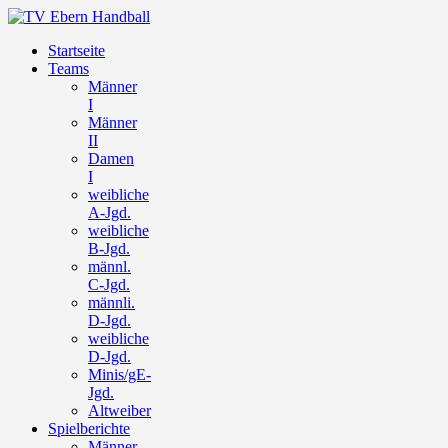
Startseite
Teams
Männer
I
Männer
II
Damen
I
weibliche
A-Jgd.
weibliche
B-Jgd.
männl.
C-Jgd.
männli.
D-Jgd.
weibliche
D-Jgd.
Minis/gE-
Jgd.
Altweiber
Spielberichte
Männer