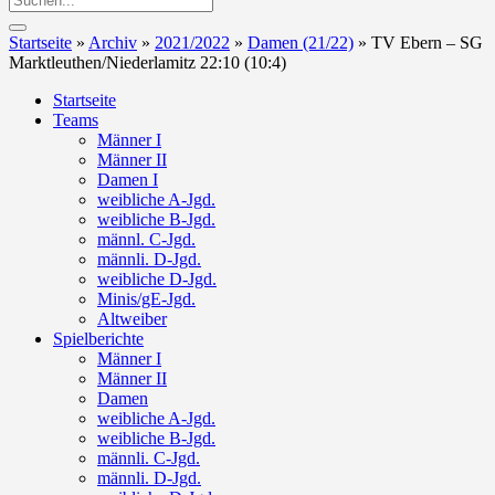
Startseite
»
Archiv
»
2021/2022
»
Damen (21/22)
»
TV Ebern – SG
Marktleuthen/Niederlamitz 22:10 (10:4)
Startseite
Teams
Männer I
Männer II
Damen I
weibliche A-Jgd.
weibliche B-Jgd.
männl. C-Jgd.
männli. D-Jgd.
weibliche D-Jgd.
Minis/gE-Jgd.
Altweiber
Spielberichte
Männer I
Männer II
Damen
weibliche A-Jgd.
weibliche B-Jgd.
männli. C-Jgd.
männli. D-Jgd.