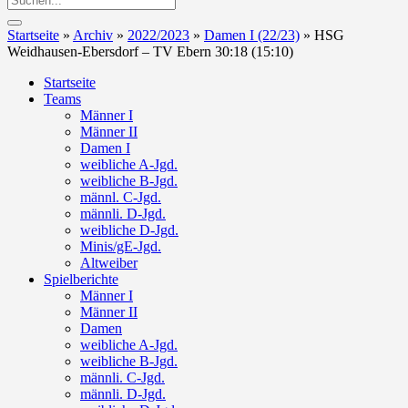
Startseite
»
Archiv
»
2022/2023
»
Damen I (22/23)
»
HSG
Weidhausen-Ebersdorf – TV Ebern 30:18 (15:10)
Startseite
Teams
Männer I
Männer II
Damen I
weibliche A-Jgd.
weibliche B-Jgd.
männl. C-Jgd.
männli. D-Jgd.
weibliche D-Jgd.
Minis/gE-Jgd.
Altweiber
Spielberichte
Männer I
Männer II
Damen
weibliche A-Jgd.
weibliche B-Jgd.
männli. C-Jgd.
männli. D-Jgd.