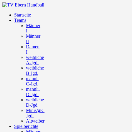
Startseite
Teams
Männer
I
Männer
II
Damen
I
weibliche
A-Jgd.
weibliche
B-Jgd.
männl.
C-Jgd.
männli.
D-Jgd.
weibliche
D-Jgd.
Minis/gE-
Jgd.
Altweiber
Spielberichte
Männer