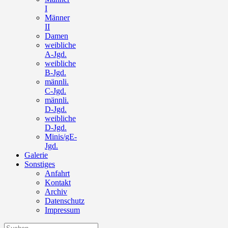
I
Männer
II
Damen
weibliche
A-Jgd.
weibliche
B-Jgd.
männli.
C-Jgd.
männli.
D-Jgd.
weibliche
D-Jgd.
Minis/gE-
Jgd.
Galerie
Sonstiges
Anfahrt
Kontakt
Archiv
Datenschutz
Impressum