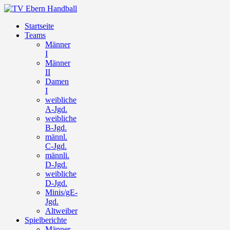
Startseite
Teams
Männer
I
Männer
II
Damen
I
weibliche
A-Jgd.
weibliche
B-Jgd.
männl.
C-Jgd.
männli.
D-Jgd.
weibliche
D-Jgd.
Minis/gE-
Jgd.
Altweiber
Spielberichte
Männer