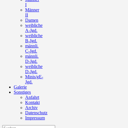
I
Männer
II
Damen
weibliche
A-Jgd.
weibliche
B-Jgd.
männli.
C-Jgd.
männli.
D-Jgd.
weibliche
D-Jgd.
Minis/gE-
Jgd.
Galerie
Sonstiges
Anfahrt
Kontakt
Archiv
Datenschutz
Impressum