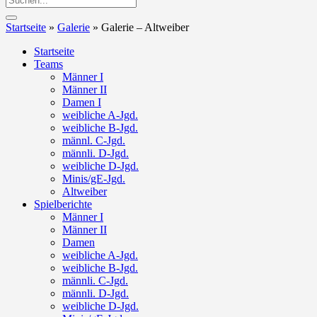
Startseite
»
Galerie
»
Galerie – Altweiber
Startseite
Teams
Männer I
Männer II
Damen I
weibliche A-Jgd.
weibliche B-Jgd.
männl. C-Jgd.
männli. D-Jgd.
weibliche D-Jgd.
Minis/gE-Jgd.
Altweiber
Spielberichte
Männer I
Männer II
Damen
weibliche A-Jgd.
weibliche B-Jgd.
männli. C-Jgd.
männli. D-Jgd.
weibliche D-Jgd.