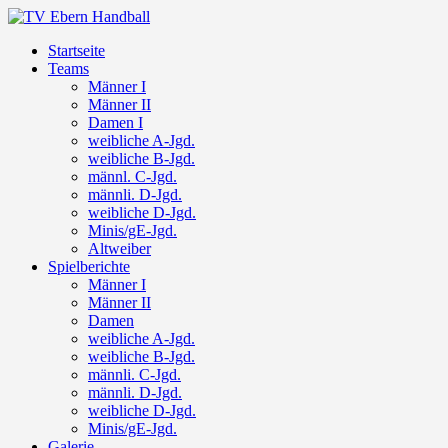
Startseite
Teams
Männer I
Männer II
Damen I
weibliche A-Jgd.
weibliche B-Jgd.
männl. C-Jgd.
männli. D-Jgd.
weibliche D-Jgd.
Minis/gE-Jgd.
Altweiber
Spielberichte
Männer I
Männer II
Damen
weibliche A-Jgd.
weibliche B-Jgd.
männli. C-Jgd.
männli. D-Jgd.
weibliche D-Jgd.
Minis/gE-Jgd.
Galerie