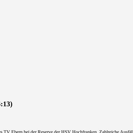
:13)
s TV Ebern bei der Reserve der HSV Hochfranken. Zahlreiche Ausfälle 