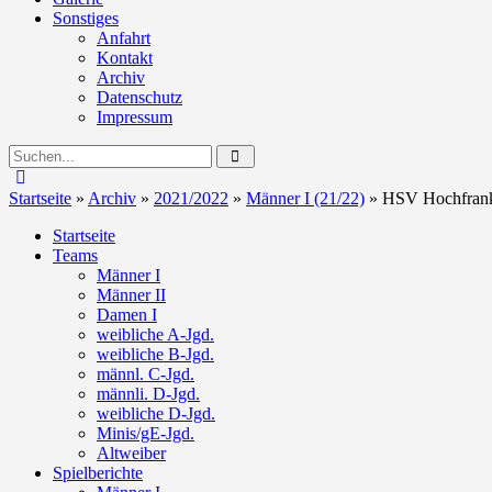
Sonstiges
Anfahrt
Kontakt
Archiv
Datenschutz
Impressum
Startseite
»
Archiv
»
2021/2022
»
Männer I (21/22)
»
HSV Hochfranke
Startseite
Teams
Männer I
Männer II
Damen I
weibliche A-Jgd.
weibliche B-Jgd.
männl. C-Jgd.
männli. D-Jgd.
weibliche D-Jgd.
Minis/gE-Jgd.
Altweiber
Spielberichte