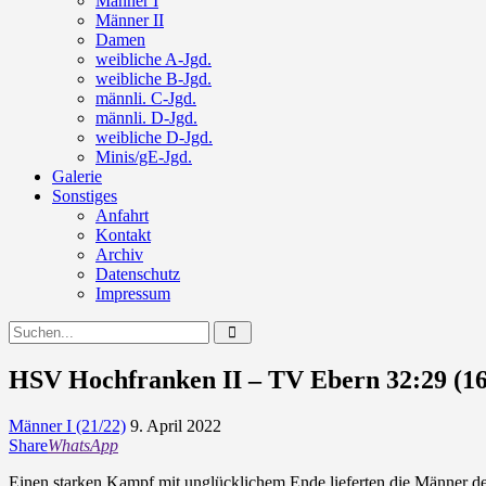
Männer I
Männer II
Damen
weibliche A-Jgd.
weibliche B-Jgd.
männli. C-Jgd.
männli. D-Jgd.
weibliche D-Jgd.
Minis/gE-Jgd.
Galerie
Sonstiges
Anfahrt
Kontakt
Archiv
Datenschutz
Impressum
HSV Hochfranken II – TV Ebern 32:29 (16
Männer I (21/22)
9. April 2022
Share
WhatsApp
Einen starken Kampf mit unglücklichem Ende lieferten die Männer de