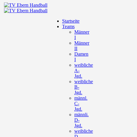
Startseite
Teams
Männer
I
Männer
II
Damen
I
weibliche
A-
Jgd.
weibliche
B-
Jgd.
männl.
C-
Jgd.
männli.
D-
Jgd.
weibliche
D-