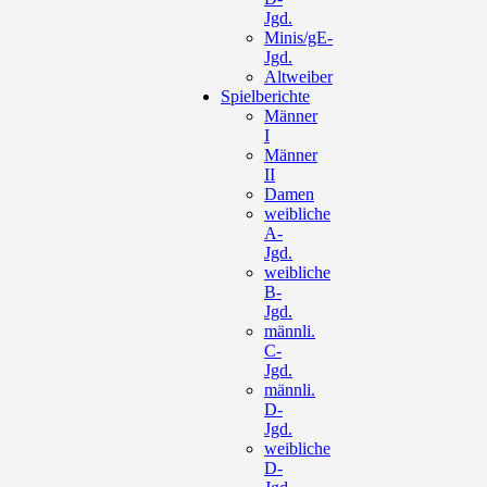
Jgd.
Minis/gE-
Jgd.
Altweiber
Spielberichte
Männer
I
Männer
II
Damen
weibliche
A-
Jgd.
weibliche
B-
Jgd.
männli.
C-
Jgd.
männli.
D-
Jgd.
weibliche
D-