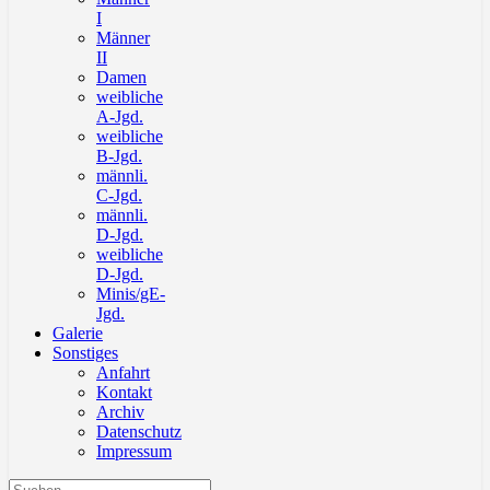
I
Männer
II
Damen
weibliche
A-Jgd.
weibliche
B-Jgd.
männli.
C-Jgd.
männli.
D-Jgd.
weibliche
D-Jgd.
Minis/gE-
Jgd.
Galerie
Sonstiges
Anfahrt
Kontakt
Archiv
Datenschutz
Impressum