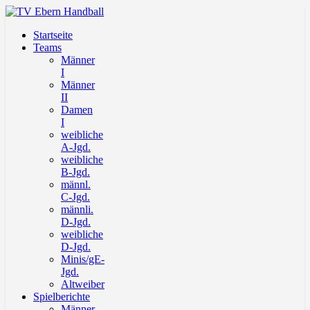
Startseite
Teams
Männer
I
Männer
II
Damen
I
weibliche
A-Jgd.
weibliche
B-Jgd.
männl.
C-Jgd.
männli.
D-Jgd.
weibliche
D-Jgd.
Minis/gE-
Jgd.
Altweiber
Spielberichte
Männer