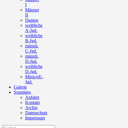
I
Männer
II
Damen
weibliche
A-Jgd.
weibliche
B-Jgd.
männli.
C-Jgd.
männli.
D-Jgd.
weibliche
D-Jgd.
Minis/gE-
Jgd.
Galerie
Sonstiges
Anfahrt
Kontakt
Archiv
Datenschutz
Impressum