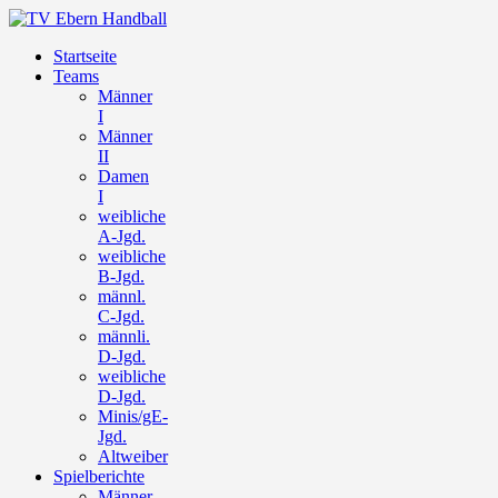
Startseite
Teams
Männer
I
Männer
II
Damen
I
weibliche
A-Jgd.
weibliche
B-Jgd.
männl.
C-Jgd.
männli.
D-Jgd.
weibliche
D-Jgd.
Minis/gE-
Jgd.
Altweiber
Spielberichte
Männer