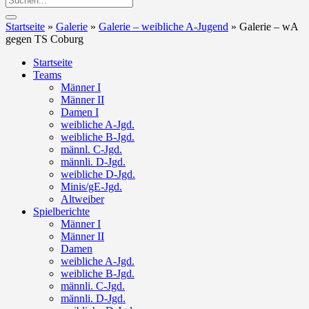
Startseite
»
Galerie
»
Galerie – weibliche A-Jugend
»
Galerie – wA
gegen TS Coburg
Startseite
Teams
Männer I
Männer II
Damen I
weibliche A-Jgd.
weibliche B-Jgd.
männl. C-Jgd.
männli. D-Jgd.
weibliche D-Jgd.
Minis/gE-Jgd.
Altweiber
Spielberichte
Männer I
Männer II
Damen
weibliche A-Jgd.
weibliche B-Jgd.
männli. C-Jgd.
männli. D-Jgd.