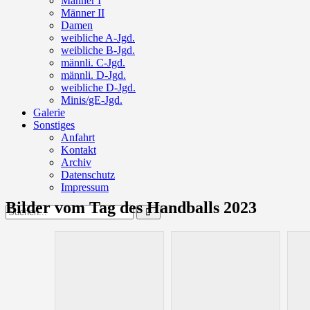
Männer I
Männer II
Damen
weibliche A-Jgd.
weibliche B-Jgd.
männli. C-Jgd.
männli. D-Jgd.
weibliche D-Jgd.
Minis/gE-Jgd.
Galerie
Sonstiges
Anfahrt
Kontakt
Archiv
Datenschutz
Impressum
Bilder vom Tag des Handballs 2023