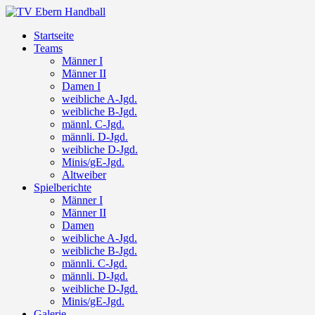
Startseite
Teams
Männer I
Männer II
Damen I
weibliche A-Jgd.
weibliche B-Jgd.
männl. C-Jgd.
männli. D-Jgd.
weibliche D-Jgd.
Minis/gE-Jgd.
Altweiber
Spielberichte
Männer I
Männer II
Damen
weibliche A-Jgd.
weibliche B-Jgd.
männli. C-Jgd.
männli. D-Jgd.
weibliche D-Jgd.
Minis/gE-Jgd.
Galerie