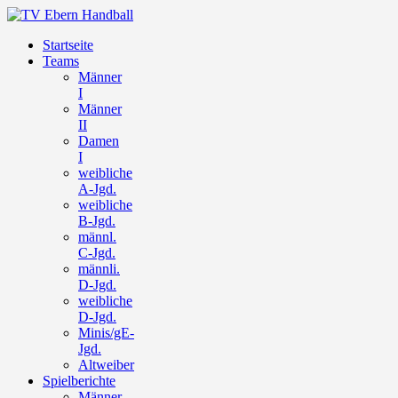
Startseite
Teams
Männer
I
Männer
II
Damen
I
weibliche
A-Jgd.
weibliche
B-Jgd.
männl.
C-Jgd.
männli.
D-Jgd.
weibliche
D-Jgd.
Minis/gE-
Jgd.
Altweiber
Spielberichte
Männer