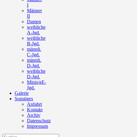
I
Männer
II
Damen
weibliche
A-Jgd.
weibliche
B-Jgd.
männli.
C-Jgd.
männli.
D-Jgd.
weibliche
D-Jgd.
Minis/gE-
Jgd.
Galerie
Sonstiges
Anfahrt
Kontakt
Archiv
Datenschutz
Impressum