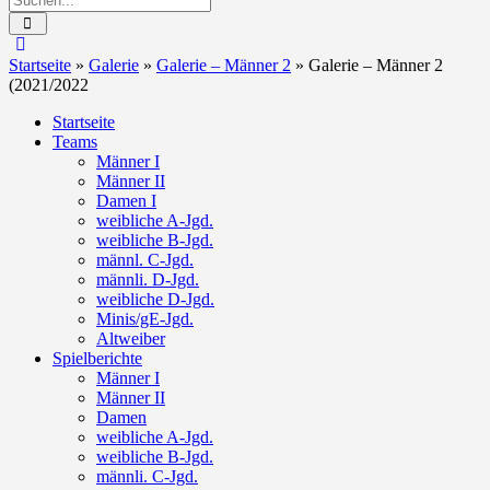
Startseite
»
Galerie
»
Galerie – Männer 2
»
Galerie – Männer 2
(2021/2022
Startseite
Teams
Männer I
Männer II
Damen I
weibliche A-Jgd.
weibliche B-Jgd.
männl. C-Jgd.
männli. D-Jgd.
weibliche D-Jgd.
Minis/gE-Jgd.
Altweiber
Spielberichte
Männer I
Männer II
Damen
weibliche A-Jgd.
weibliche B-Jgd.
männli. C-Jgd.