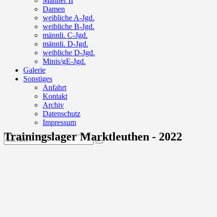
Männer II
Damen
weibliche A-Jgd.
weibliche B-Jgd.
männli. C-Jgd.
männli. D-Jgd.
weibliche D-Jgd.
Minis/gE-Jgd.
Galerie
Sonstiges
Anfahrt
Kontakt
Archiv
Datenschutz
Impressum
Trainingslager Marktleuthen - 2022