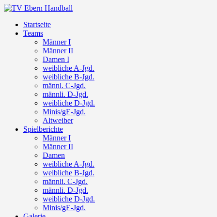
Startseite
Teams
Männer I
Männer II
Damen I
weibliche A-Jgd.
weibliche B-Jgd.
männl. C-Jgd.
männli. D-Jgd.
weibliche D-Jgd.
Minis/gE-Jgd.
Altweiber
Spielberichte
Männer I
Männer II
Damen
weibliche A-Jgd.
weibliche B-Jgd.
männli. C-Jgd.
männli. D-Jgd.
weibliche D-Jgd.
Minis/gE-Jgd.
Galerie