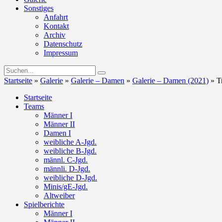
Sonstiges
Anfahrt
Kontakt
Archiv
Datenschutz
Impressum
Startseite
»
Galerie
»
Galerie – Damen
»
Galerie – Damen (2021)
»
T
Startseite
Teams
Männer I
Männer II
Damen I
weibliche A-Jgd.
weibliche B-Jgd.
männl. C-Jgd.
männli. D-Jgd.
weibliche D-Jgd.
Minis/gE-Jgd.
Altweiber
Spielberichte
Männer I