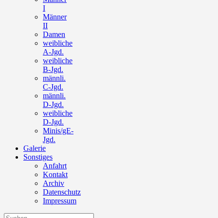
I
Männer
II
Damen
weibliche
A-Jgd.
weibliche
B-Jgd.
männli.
C-Jgd.
männli.
D-Jgd.
weibliche
D-Jgd.
Minis/gE-
Jgd.
Galerie
Sonstiges
Anfahrt
Kontakt
Archiv
Datenschutz
Impressum