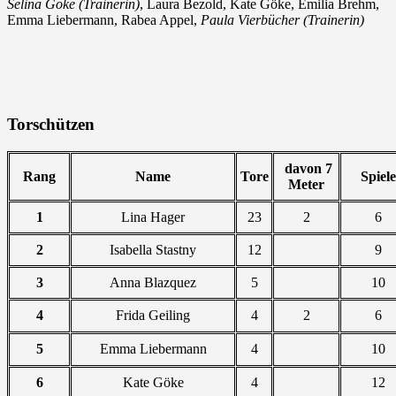
Selina Göke (Trainerin)
, Laura Bezold, Kate Göke, Emilia Brehm,
Emma Liebermann, Rabea Appel,
Paula Vierbücher (Trainerin)
Torschützen
davon 7
Rang
Name
Tore
Spiele
Meter
1
Lina Hager
23
2
6
2
Isabella Stastny
12
9
3
Anna Blazquez
5
10
4
Frida Geiling
4
2
6
5
Emma Liebermann
4
10
6
Kate Göke
4
12