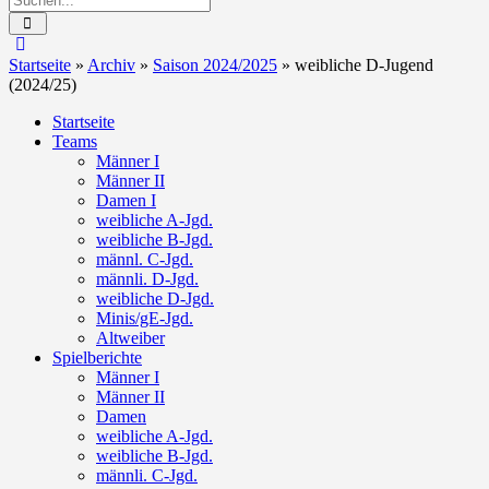
Startseite
»
Archiv
»
Saison 2024/2025
»
weibliche D-Jugend
(2024/25)
Startseite
Teams
Männer I
Männer II
Damen I
weibliche A-Jgd.
weibliche B-Jgd.
männl. C-Jgd.
männli. D-Jgd.
weibliche D-Jgd.
Minis/gE-Jgd.
Altweiber
Spielberichte
Männer I
Männer II
Damen
weibliche A-Jgd.
weibliche B-Jgd.
männli. C-Jgd.