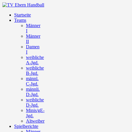
Startseite
Teams
Männer
I
Männer
II
Damen
I
weibliche
A-Jgd.
weibliche
B-Jgd.
männl.
C-Jgd.
männli.
D-Jgd.
weibliche
D-Jgd.
Minis/gE-
Jgd.
Altweiber
Spielberichte
Männer