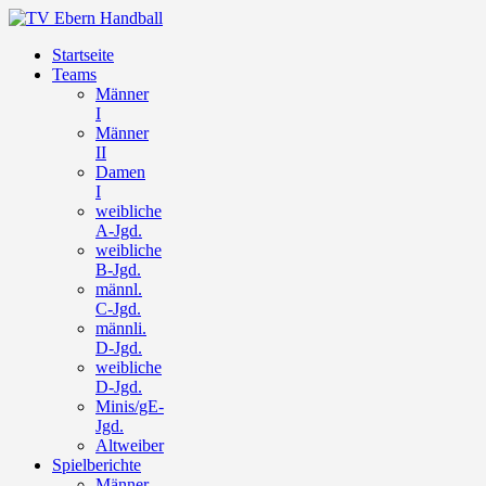
Startseite
Teams
Männer
I
Männer
II
Damen
I
weibliche
A-Jgd.
weibliche
B-Jgd.
männl.
C-Jgd.
männli.
D-Jgd.
weibliche
D-Jgd.
Minis/gE-
Jgd.
Altweiber
Spielberichte
Männer