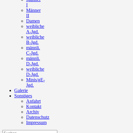
I
Männer
II
Damen
weibliche
A-Jgd.
weibliche
B-Jgd.
männli.
C-Jgd.
männli.
D-Jgd.
weibliche
D-Jgd.
Minis/gE-
Jgd.
Galerie
Sonstiges
Anfahrt
Kontakt
Archiv
Datenschutz
Impressum