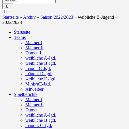
Startseite
»
Archiv
»
Saison 2022/2023
»
weibliche B-Jugend –
2022/2023
Startseite
Teams
Männer I
Männer II
Damen I
weibliche A-Jgd.
weibliche B-Jgd.
männl. C-Jgd.
männli. D-Jgd.
weibliche D-Jgd.
Minis/gE-Jgd.
Altweiber
Spielberichte
Männer I
Männer II
Damen
weibliche A-Jgd.
weibliche B-Jgd.
männli. C-Jgd.