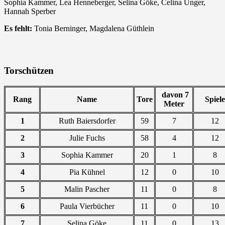
Sophia Kammer, Lea Henneberger, Selina Göke, Celina Unger,
Hannah Sperber
Es fehlt:
Tonia Berninger, Magdalena Güthlein
Torschützen
davon 7
Rang
Name
Tore
Spiele
Meter
1
Ruth Baiersdorfer
59
7
12
2
Julie Fuchs
58
4
12
3
Sophia Kammer
20
1
8
4
Pia Kühnel
12
0
10
5
Malin Pascher
11
0
8
6
Paula Vierbücher
11
0
10
7
Selina Göke
11
0
13