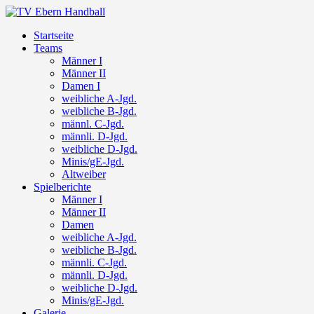
Startseite
Teams
Männer I
Männer II
Damen I
weibliche A-Jgd.
weibliche B-Jgd.
männl. C-Jgd.
männli. D-Jgd.
weibliche D-Jgd.
Minis/gE-Jgd.
Altweiber
Spielberichte
Männer I
Männer II
Damen
weibliche A-Jgd.
weibliche B-Jgd.
männli. C-Jgd.
männli. D-Jgd.
weibliche D-Jgd.
Minis/gE-Jgd.
Galerie