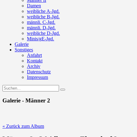
Männer II
Damen
weibliche A-Jgd.
weibliche B-Jgd.
männli. C-Jgd.
männli. D-Jgd.
weibliche D-Jgd.
Minis/gE-Jgd.
Galerie
Sonstiges
Anfahrt
Kontakt
Archiv
Datenschutz
Impressum
Galerie - Männer 2
« Zurück zum Album