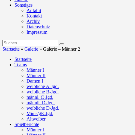
Sonstiges
Anfahrt
Kontakt
Archiv
Datenschutz
Impressum
Startseite
»
Galerie
»
Galerie – Männer 2
Startseite
Teams
Männer I
Männer II
Damen I
weibliche A-Jgd.
weibliche B-Jgd.
männl. C-Jgd.
männli. D-Jgd.
weibliche D-Jgd.
Minis/gE-Jgd.
Altweiber
Spielberichte
Männer I